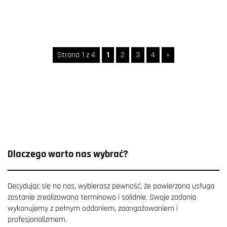
Strona 1 z 4
1
2
3
4
»
Dlaczego warto nas wybrać?
Decydując się na nas, wybierasz pewność, że powierzona usługa
zostanie zrealizowana terminowo i solidnie. Swoje zadania
wykonujemy z pełnym oddaniem, zaangażowaniem i
profesjonalizmem.