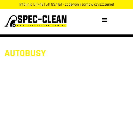
Infolinia
(+48) 511 837 161 - zadzwoń i zamów czyszczenie!
MENU
AUTOBUSY