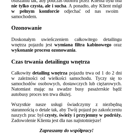
osuszaniu tak, aby podczas odbioru przez Klienta była ona
nie tylko czysta, ale i sucha
. A ponadto, aby Klient mógł
w pełnym komforcie
odjechać od nas swoim
samochodem.
Ozonowanie
Doskonałym uwieńczeniem całkowitego detailingu
wnętrza pojazdu jest
wymiana filtra kabinowego
oraz
wykonanie procesu ozonowania
.
Czas trwania detailingu wnętrza
Całkowity
detailing wnętrza
pojazdu trwa od 1 do 2 dni
w zależności od wielkości samochodu. Tyczy się to
samochodów osobowych, dostawczych lub ciężarowych.
Natomiast mając na uwadze busy pasażerskie bądź
autobusy proces ten trwa dłużej.
Wszystkie nasze usługi świadczymy z niezbędną
starannością o detale tak, aby Twój pojazd po zakończeniu
naszych prac był
czysty, świeży i przyjemny w podróży.
Zadowolenie Klienta jest dla nas najistotniejsze!
Zapraszamy do współpracy!