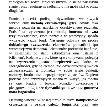
zabiegom ten rodzaj tapicerki utrzymuje się w należytym
stanie i przy regularnym zadbaniu o nią może służyć przez
długie lata.
Pranie tapicerki podłogi, dywaników welurowych
wykonujemy
metodą ekstrakcyjną
, gdyż jedynie taka
metoda pozwala na uzyskanie oczekiwanego rezultatu.
Podsufitka czyszczona jest
metodą bonetowania „na
trzy mikrofibry”
, która pozwala w precyzyjny sposób
wyczyścić każdy brud. Następnie odbywa się proces
dokładnego czyszczenia elementów podsufitki
(po
wcześniejszym demontażu elementów podsufitki bądź nie,
w zależności od stanu zabrudzenia oraz ustaleń z
Klientem). Kolejne z prac, które są wykonywane, polegają
na
czyszczeniu pasów bezpieczeństwa
, które w
szczególności, gdy są ciemne, nie odzwierciedlają swoich
zanieczyszczeń, a gromadzą w sobie wiele bakterii,
roztoczy, brudu oraz nieprzyjemnych zapachów. Dopiero
podczas prac czyszczących można zauważyć, jak mocno
są one brudne i lepkie. Ponadto czyszczone i
pielęgnowane są także
dywaniki gumowe
oraz
gumowa
mata bagażnika
.
Detailing wnętrza w naszej firmie to także
kompleksowe
czyszczenie i pranie całego bagażnika
oraz jego