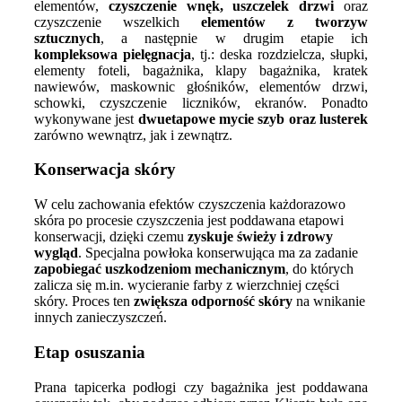
elementów,
czyszczenie wnęk, uszczelek
drzwi
oraz
czyszczenie wszelkich
elementów z tworzyw
sztucznych
, a następnie w drugim etapie ich
kompleksowa pielęgnacja
, tj.: deska rozdzielcza, słupki,
elementy foteli, bagażnika, klapy bagażnika, kratek
nawiewów, maskownic głośników, elementów drzwi,
schowki, czyszczenie liczników, ekranów. Ponadto
wykonywane jest
dwuetapowe mycie szyb oraz lusterek
zarówno wewnątrz, jak i zewnątrz.
Konserwacja skóry
W celu zachowania efektów czyszczenia każdorazowo
skóra po procesie czyszczenia jest poddawana etapowi
konserwacji, dzięki czemu
zyskuje świeży i zdrowy
wygląd
. Specjalna powłoka konserwująca ma za zadanie
zapobiegać uszkodzeniom mechanicznym
, do których
zalicza się m.in. wycieranie farby z wierzchniej części
skóry. Proces ten
zwiększa odporność skóry
na wnikanie
innych zanieczyszczeń.
Etap osuszania
Prana tapicerka podłogi czy bagażnika jest poddawana