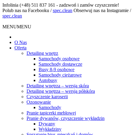
Infolinia
(+48) 511 837 161 - zadzwoń i zamów czyszczenie!
Polub nas na Facebooku
/
spec.clean
Obserwuj nas na Instagramie
/
spec.clean
MENU
MENU
O Nas
Oferta
Detailing wnętrz
Samochody osobowe
Samochody dostawcze
Busy 8-9 osobowe
Samochody ciężarowe
Autobusy
Detailing wnętrza – wersja skóra
Detailing wnętrza – wersja półskóra
Czyszczenie karoserii
Ozonowanie
Samochody
Pranie tapicerki meblowej
Pranie dywanów, czyszczenie wykładzin
Dywany
Wykładziny
Sprzątanie biur, mieszkań i domów