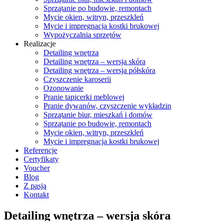
Sprzątanie po budowie, remontach
Mycie okien, witryn, przeszkleń
Mycie i impregnacja kostki brukowej
Wypożyczalnia sprzętów
Realizacje
Detailing wnętrza
Detailing wnętrza – wersja skóra
Detailing wnętrza – wersja półskóra
Czyszczenie karoserii
Ozonowanie
Pranie tapicerki meblowej
Pranie dywanów, czyszczenie wykładzin
Sprzątanie biur, mieszkań i domów
Sprzątanie po budowie, remontach
Mycie okien, witryn, przeszkleń
Mycie i impregnacja kostki brukowej
Referencje
Certyfikaty
Voucher
Blog
Z pasją
Kontakt
Detailing wnętrza – wersja skóra