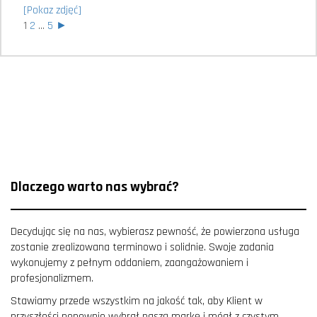
[Pokaz zdjęć]
1
2
...
5
►
Dlaczego warto nas wybrać?
Decydując się na nas, wybierasz pewność, że powierzona usługa
zostanie zrealizowana terminowo i solidnie. Swoje zadania
wykonujemy z pełnym oddaniem, zaangażowaniem i
profesjonalizmem.
Stawiamy przede wszystkim na jakość tak, aby Klient w
przyszłości ponownie wybrał naszą markę i mógł z czystym