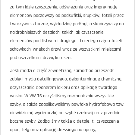
za tym idzie czyszczenie, odświeżanie oraz impregnację
elementów począwszy od podsufitki, słupków, foteli przez
tworzywa sztuczne, wykładzinę podłogi, a skończywszy na
najdrobniejszych detalach, takich jak czyszczenie
elementów pod listwami drugiego i trzeciego rzędu foteli,
schowkach, wnękach drzwi wraz ze wszystkimi miejscami
pod uszczelkami drzwi, karoserii.
Jeśli chodzi o część zewnętrzną, samochód przeszedł
zabiegi mycia detailingowego, dekontaminację chemiczną,
oczyszczanie cleanerem lakieru oraz aplikację twardego
wosku. W VW T6 oczyściliśmy mechanicznie wszystkie
szyby, a także zaaplikowaliśmy powłokę hydrofobową tzw.
niewidzialną wycieraczkę na szybę czołową oraz przednie
boczne szyby. Zadbaliśmy także o detale, tj. czyszczenie
opon, felg oraz aplikację dressingu na opony,