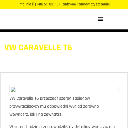
Infolinia
(+48) 511 837 161 - zadzwoń i zamów czyszczenie!
MENU
VW CARAVELLE T6
VW Caravelle T6 przeszedł szereg zabiegów
przywracających mu odpowiedni wygląd zarówno
wewnątrz, jak i na zewnątrz.
W samochodzie przeprowadziliśmy detailing wnętrza, a co