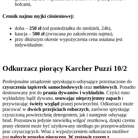
bolcami,
Cennik najmu myjki ciśnieniowej:
doba –
250 zł
(od poniedziałku do niedzieli, 24h),
kaucja –
500 zł
(zwracana po zakończeniu najmu),
przy dłuższym okresie wypożyczenia cena ustalana jest
indywidualnie.
Odkurzacz piorący Karcher Puzzi 10/2
Profesjonalne urządzenie spryskująco-odsysające przeznaczone do
czyszczenia tapicerek samochodowych
oraz
meblowych
. Ponadto
dostosowany jest do
prania dywanów i wykładzin
. Czyści runo
wykładziny bądź dywanu,
usuwając nieprzyjemny zapach
i
przywracając
świeży wygląd
pranej powierzchni. Odkurzacz może
pracować w
dwóch przejściach roboczych
, zarówno spryskując
czyszczoną powierzchnię detergentem, jak i następnie odsysając
brud. Pozostawia jedynie niewielką wilgoć resztkową, dzięki czemu
prany element może być użytkowany niedługo po przeprowadzeniu
prac czyszczących. Wraz z wypożyczeniem odkurzacza możliwe
jest
nabycie proszku piorącego
.
W zestawie razem z