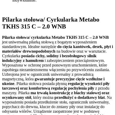
indywidualnie.
Pilarka stołowa/ Cyrkularka Metabo
TKHS 315 C – 2.0 WNB
Pilarka stołowa/ cyrkularka Metabo TKHS 315 C – 2.0 WNB
jest uniwersalną pilarką stołową z bogatym wyposażeniem
standardowym. Idealne narzędzie
do cięcia kantówek, desek, płyt i
materiałów drewnopodobnych
na budowie oraz w warsztacie.
Cyrkularka
posiada cichy, solidny i bezobsługowy silnik
indukcyjny z hamulcem
i zabezpieczeniem przeciążeniowym.
Wyposażona w ochronę przed ponownym uruchomieniem, które
zapobiega niezamierzonemu włączeniu po przywróceniu zasilania.
Uzbrojona jest w ogranicznik uniwersalny z prowadnicą
magnetyczną, która
gwarantuje precyzyjne cięcie wzdłużne i
ukośne
. Pilarka stołowa posiada płynną
regulację wysokości piły
tarczowej oraz komfortową regulację pochylenia piły
z przodu
maszyny. Pilarka
ma trwałą konstrukcję z blachy stalowej oraz
ocynkowany stół
, który można
przedłużyć o dodatkowy blat
. Na
wyposażeniu posiada przedłużenie stołu, ogranicznik uniwersalny,
popychacz do drewna, klucze do zmiany piły oraz instalację do
odsysania wiórów. Urządzenie zaopatrzone jest w podstawę