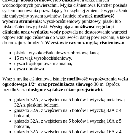
wodoodpornych powierzchni. Myjka ciśnieniowa Karcher posiada
system mocowania pozwalający 5x szybciej zmieniać wyposażenie
niż tradycyjny system gwintów. Istnieje również
możliwość
wyboru strumienia
: wysokociśnieniowy punktowy, płaski lub
niskociśnieniowy płaski. Występująca
możliwość regulacji
ciśnienia oraz wydatku wody
pozwala na dostosowanie wartości
odpowiedniego ciśnienia do wrażliwości danej powierzchni, a także
do rodzaju zabrudzeń.
W zestawie razem z myjką ciśnieniową:
pistolet wysokociśnieniowy z obrotową lancą,
15 m wąż wysokociśnieniowy,
dysza trójstopniowa manualna,
dysza obrotowa.
Wraz z myjką ciśnieniową istnieje
możliwość wypożyczenia węża
ogrodowego 1/2″ oraz przedłużacza siłowego
30 m. Oprócz
przedłużacza
dostępne są także różne przejściówki
:
gniazdo 32A, z wejściem na 5 bolców i wtyczką metalową
32A z płaskimi bolcami,
gniazdo 32A, z wejściem na 5 bolców i wtyczką 32A z 4
bolcami,
gniazdo 32A, z wejściem na 5 bolców i wtyczką 16A z 5
bolcami,
gniazdo 32A, z wejściem na 5 bolców i wtyczką 16A z 4