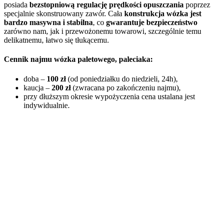
posiada
bezstopniową regulację prędkości opuszczania
poprzez
specjalnie skonstruowany zawór. Cała
konstrukcja wózka jest
bardzo masywna i stabilna
, co
gwarantuje bezpieczeństwo
zarówno nam, jak i przewożonemu towarowi, szczególnie temu
delikatnemu, łatwo się tłukącemu.
Cennik najmu wózka paletowego, paleciaka:
doba –
100 zł
(od poniedziałku do niedzieli, 24h),
kaucja –
200 zł
(zwracana po zakończeniu najmu),
przy dłuższym okresie wypożyczenia cena ustalana jest
indywidualnie.