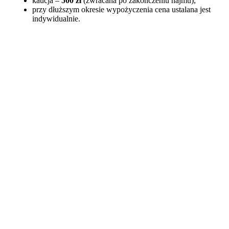
kaucja –
500 zł
(zwracana po zakończeniu najmu),
przy dłuższym okresie wypożyczenia cena ustalana jest
indywidualnie.