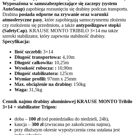
Wyposażona w samozabezpieczające się zaczepy (system
AutoSnap)
zapobiega rozsunięciu się drabiny podczas transportu.
Drabina
posiada odporne na zrywanie oraz warunki
atmosferyczne pasy
, które zapobiegają samoczynnemu złożeniu
czy rozłożeniu się przedmiotu, a także
antypoślizgowe stopki
(SafetyCap)
. KRAUSE MONTO TRIBILO 3×14 ma także
szeroki stabilizator, który zapewnia stabilność drabiny.
Specyfikacja:
Ilość szczebli:
3×14
Długość transportowa:
4,10m
Długość całkowita:
10,25m
Wysokość robocza
:
:
10,90m
Długość stabilizatora:
125cm
Wymiar profili:
97mm x 25mm
Max. obciążenie na drabinę:
150kg
Waga:
31,5kg
Cennik najmu drabiny aluminiowej KRAUSE MONTO Tribilo
3×14 + stabilizator Trigon:
doba –
100 zł
(od poniedziałku do niedzieli, 24h),
kaucja –
300 zł
(zwracana po zakończeniu najmu),
przy dłuższym okresie wypożyczenia cena ustalana jest