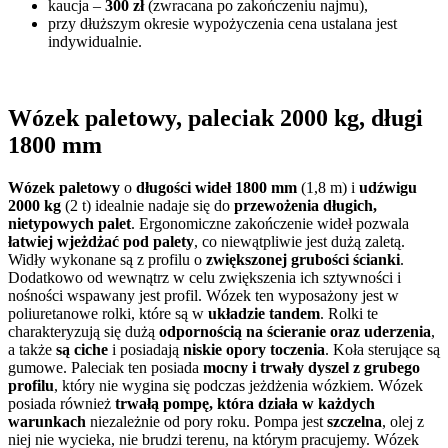
kaucja –
300 zł
(zwracana po zakończeniu najmu),
przy dłuższym okresie wypożyczenia cena ustalana jest
indywidualnie.
Wózek paletowy, paleciak 2000 kg, długi
1800 mm
Wózek paletowy
o
długości wideł 1800 mm
(1,8 m) i
udźwigu
2000 kg
(2 t) idealnie nadaje się do
przewożenia długich,
nietypowych palet
. Ergonomiczne zakończenie wideł pozwala
łatwiej wjeżdżać pod palety
, co niewątpliwie jest dużą zaletą.
Widły wykonane są z profilu o
zwiększonej grubości ścianki
.
Dodatkowo od wewnątrz w celu zwiększenia ich sztywności i
nośności wspawany jest profil. Wózek ten wyposażony jest w
poliuretanowe rolki, które są w
układzie tandem
. Rolki te
charakteryzują się dużą
odpornością na ścieranie oraz uderzenia
,
a także
są ciche
i posiadają
niskie opory toczenia
. Koła sterujące są
gumowe. Paleciak ten posiada
mocny i trwały dyszel z grubego
profilu
, który nie wygina się podczas jeżdżenia wózkiem. Wózek
posiada również
trwałą pompę, która działa w każdych
warunkach
niezależnie od pory roku. Pompa jest
szczelna
, olej z
niej nie wycieka, nie brudzi terenu, na którym pracujemy. Wózek