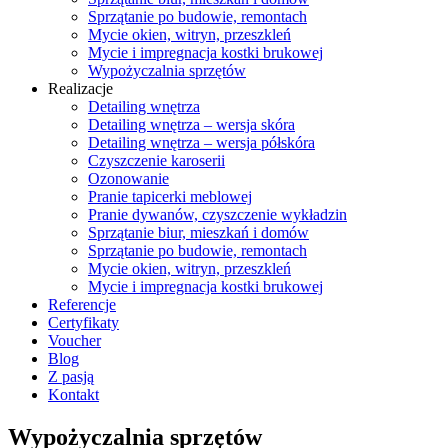
Sprzątanie po budowie, remontach
Mycie okien, witryn, przeszkleń
Mycie i impregnacja kostki brukowej
Wypożyczalnia sprzętów
Realizacje
Detailing wnętrza
Detailing wnętrza – wersja skóra
Detailing wnętrza – wersja półskóra
Czyszczenie karoserii
Ozonowanie
Pranie tapicerki meblowej
Pranie dywanów, czyszczenie wykładzin
Sprzątanie biur, mieszkań i domów
Sprzątanie po budowie, remontach
Mycie okien, witryn, przeszkleń
Mycie i impregnacja kostki brukowej
Referencje
Certyfikaty
Voucher
Blog
Z pasją
Kontakt
Wypożyczalnia sprzętów