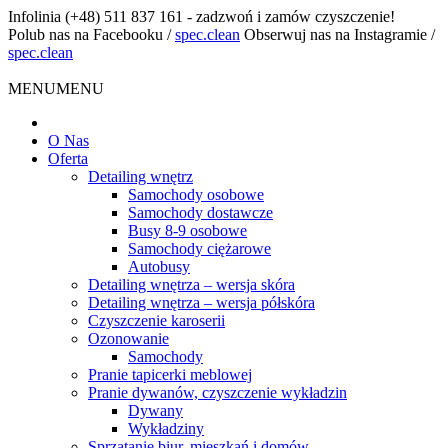
Infolinia
(+48) 511 837 161 - zadzwoń i zamów czyszczenie!
Polub nas na Facebooku
/
spec.clean
Obserwuj nas na Instagramie
/
spec.clean
MENU
MENU
O Nas
Oferta
Detailing wnętrz
Samochody osobowe
Samochody dostawcze
Busy 8-9 osobowe
Samochody ciężarowe
Autobusy
Detailing wnętrza – wersja skóra
Detailing wnętrza – wersja półskóra
Czyszczenie karoserii
Ozonowanie
Samochody
Pranie tapicerki meblowej
Pranie dywanów, czyszczenie wykładzin
Dywany
Wykładziny
Sprzątanie biur, mieszkań i domów