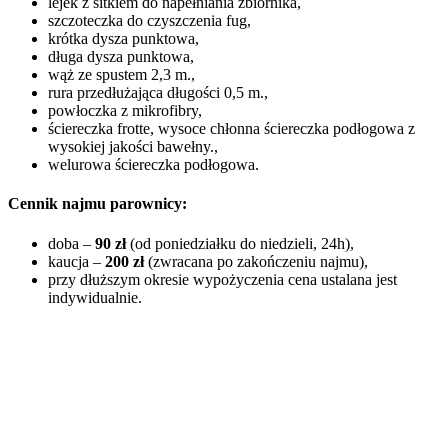
lejek z sitkiem do napełniania zbiornika,
szczoteczka do czyszczenia fug,
krótka dysza punktowa,
długa dysza punktowa,
wąż ze spustem 2,3 m.,
rura przedłużająca długości 0,5 m.,
powłoczka z mikrofibry,
ściereczka frotte, wysoce chłonna ściereczka podłogowa z
wysokiej jakości bawełny.,
welurowa ściereczka podłogowa.
Cennik najmu parownicy:
doba –
90 zł
(od poniedziałku do niedzieli, 24h),
kaucja –
200 zł
(zwracana po zakończeniu najmu),
przy dłuższym okresie wypożyczenia cena ustalana jest
indywidualnie.