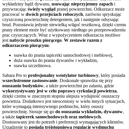
wykładziny bądź dywanu,
usuwając nieprzyjemny zapach
i
przywracając
świeży wygląd
pranej powierzchni. Odkurzacz może
pracować w
dwóch przejściach roboczych
, zarówno spryskując
czyszczoną powierzchnię detergentem, jak i następnie odsysając
brud. Pozostawia jedynie niewielką wilgoć resztkową, dzięki czemu
prany element może być użytkowany niedługo po przeprowadzeniu
prac czyszczących. Wraz z wypożyczeniem odkurzacza możliwe
jest
nabycie proszku piorącego
.
W zestawie razem z
odkurzaczem piorącym:
ssawka do prania tapicerki samochodowej i meblowej,
duża ssawka do prania dywanów i wykładzin,
ssawka szczelinowa.
Sahara Pro to
profesjonalny wentylator turbinowy
, który posiada
wszechstronne zastosowanie
. Doskonale sprawdza się przy
osuszaniu budynków
, a także powierzchni po zalaniu, gdzie
wykorzystywany jest w celu poprawy cyrkulacji powietrza
,
dzięki czemu w znacznym stopniu ulepsza wydajność osuszaczy
powietrza. Dodatkowo jest nieoceniony w wielu innych sytuacjach,
które wymagają intensywnego podmuchu, który osuszy
powierzchnię. Stosuje się go
do osuszania wykładzin, dywanów
,
a także
tapicerek samochodowych oraz meblowych
.
Dostosowany jest do potrzeb i preferencji wymagających klientów.
Urządzenie to
posiada trójstopniową regulację wydmuchu