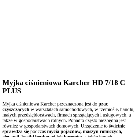
Myjka ciśnieniowa Karcher HD 7/18 C
PLUS
Myjka ciśnieniowa Karcher przeznaczona jest do
prac
czyszczących
w warsztatach samochodowych, w rzemiośle, handlu,
małych przedsiębiorstwach, firmach sprzątających i usługowych, a
także w gospodarstwach rolnych. Ponadto często niezbędna jest
również w gospodarstwach domowych. Urządzenie to
świetnie
sprawdza się
podczas
mycia pojazdów, maszyn rolniczych,
elewacji, kostki brukowej
lub
basenów
, a także innych