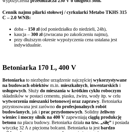
wypożyczenia
przedłużacza 230 V o długości 30m.
Cennik najmu pilarki stołowej / cyrkularki Metabo TKHS 315
C – 2.0 WNB:
doba –
150 zł
(od poniedziałku do niedzieli, 24h),
kaucja –
300 zł
(zwracana po zakończeniu najmu),
przy dłuższym okresie wypożyczenia cena ustalana jest
indywidualnie.
Betoniarka 170 L, 400 V
Betoniarka
to niezbędne urządzenie najczęściej
wykorzystywane
na budowach obiektów
m.in.
mieszkalnych
,
inwentarskich
i
usługowych
. Służy
do mieszania w krótkim cyklu roboczym
składników w postaci cementu, piasku, żwiru, wody itp. w celu
wytworzenia mieszanki betonowej oraz zaprawy
. Betoniarka
przystosowana jest zarówno
do profesjonalnych robót
budowlanych
, jak i
prac przydomowych
. Solidny
żeliwny
wieniec i mocny silnik na 400 V
zapewniają
ciągłą produkcję
betonu
na placu budowy. Betoniarka działa
na tzw. „siłę”
i posiada
wtyczkę 32 A z pięcioma bolcami. Betoniarka ta jest
bardzo