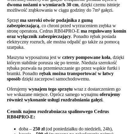
dwoma nożami o wymiarach 30 cm
, dzięki czemu istnieje
możliwość zrąbkowania w ciągu godziny do 7m³ gałęzi.
Sprzęt
ma szeroki otwór podajnika z gumą
zabezpieczającą
, co chroni przed wyrzuceniem zrębka w
stronę operatora. Cedrus RB04PRO-E
ma regulowany komin
oraz wyłącznik zabezpieczający
. Ponadto rębak posiada
elektryczny rozruch, ale można odpalić go także za pomocą
szarpaka.
Maszyna wyposażona jest w
cztery pompowane koła
, dzięki
którym stabilnie porusza się po terenie. Nieduża szerokość
rębaka pozwala na przemieszczanie go przez wąskie furtki i
bramki. Ponadto
rębak można transportować w łatwy
sposób
dzięki zaczepowi samochodowemu.
Oferujemy
wynajem tego sprzętu
wraz z dostarczeniem go
we wskazane miejsce. Oprócz samego wynajmu
oferujemy
również wykonanie usługi rozdrabniania gałęzi
.
Cennik najmu rozdrabniacza spalinowego Cedrus
RB04PRO-E:
doba –
250 zł
(od poniedziałku do niedzieli, 24h),