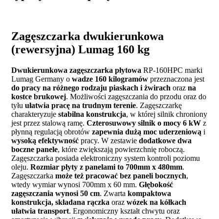
Zagęszczarka dwukierunkowa
(rewersyjna) Lumag 160 kg
Dwukierunkowa zagęszczarka płytowa
RP-160HPC marki
Lumag Germany o
wadze 160 kilogramów
przeznaczona jest
do pracy na różnego rodzaju piaskach i żwirach
oraz
na
kostce brukowej
. Możliwości zagęszczania do przodu oraz do
tyłu
ułatwia pracę na trudnym terenie
. Zagęszczarkę
charakteryzuje
stabilna konstrukcja
, w której silnik chroniony
jest przez stalową ramę.
Czterosuwowy silnik o mocy 6 kW
z
płynną regulacją obrotów
zapewnia dużą moc uderzeniową
i
wysoką efektywność
pracy. W zestawie
dodatkowe dwa
boczne panele
, które zwiększają powierzchnię roboczą.
Zagęszczarka posiada elektroniczny system kontroli poziomu
oleju.
Rozmiar płyty z panelami to 700mm x 480mm
.
Zagęszczarka
może też pracować bez paneli bocznych
,
wtedy wymiar wynosi 700mm x 60 mm.
Głębokość
zagęszczania wynosi 50 cm
. Zwarta
kompaktowa
konstrukcja, składana rączka
oraz
wózek na kółkach
ułatwia transport
. Ergonomiczny kształt chwytu oraz