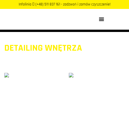
Infolinia
(+48) 511 837 161 - zadzwoń i zamów czyszczenie!
MENU
DETAILING WNĘTRZA