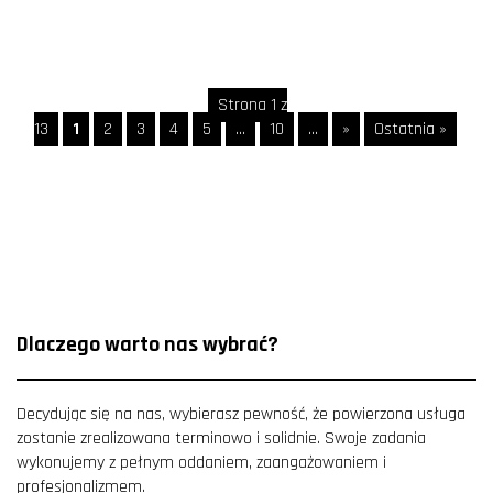
Strona 1 z
13
1
2
3
4
5
...
10
...
»
Ostatnia »
Dlaczego warto nas wybrać?
Decydując się na nas, wybierasz pewność, że powierzona usługa
zostanie zrealizowana terminowo i solidnie. Swoje zadania
wykonujemy z pełnym oddaniem, zaangażowaniem i
profesjonalizmem.