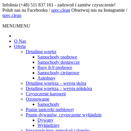
Infolinia
(+48) 511 837 161 - zadzwoń i zamów czyszczenie!
Polub nas na Facebooku
/
spec.clean
Obserwuj nas na Instagramie
/
spec.clean
MENU
MENU
O Nas
Oferta
Detailing wnętrz
Samochody osobowe
Samochody dostawcze
Busy 8-9 osobowe
Samochody ciężarowe
Autobusy
Detailing wnętrza – wersja skóra
Detailing wnętrza – wersja półskóra
Czyszczenie karoserii
Ozonowanie
Samochody
Pranie tapicerki meblowej
Pranie dywanów, czyszczenie wykładzin
Dywany
Wykładziny
Sprzątanie biur, mieszkań i domów