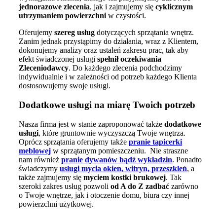
jednorazowe zlecenia
, jak i zajmujemy się
cyklicznym
utrzymaniem powierzchni
w czystości.
Oferujemy
szereg usług
dotyczących sprzątania wnętrz.
Zanim jednak przystąpimy do działania, wraz z Klientem,
dokonujemy analizy oraz ustaleń zakresu prac, tak aby
efekt świadczonej usługi
spełnił oczekiwania
Zleceniodawcy
. Do każdego zlecenia podchodzimy
indywidualnie i w zależności od potrzeb każdego Klienta
dostosowujemy swoje usługi.
Dodatkowe usługi na miarę Twoich potrzeb
Nasza firma jest w stanie zaproponować także
dodatkowe
usługi
, które gruntownie wyczyszczą Twoje wnętrza.
Oprócz sprzątania oferujemy także
pranie tapicerki
meblowej
w sprzątanym pomieszczeniu. Nie straszne
nam również
pranie dywanów bądź wykładzin
. Ponadto
świadczymy
usługi mycia okien
, witryn, przeszkleń
, a
także zajmujemy się
myciem kostki brukowej
. Tak
szeroki zakres usług pozwoli
od A do Z zadbać
zarówno
o Twoje wnętrze, jak i otoczenie domu, biura czy innej
powierzchni użytkowej.