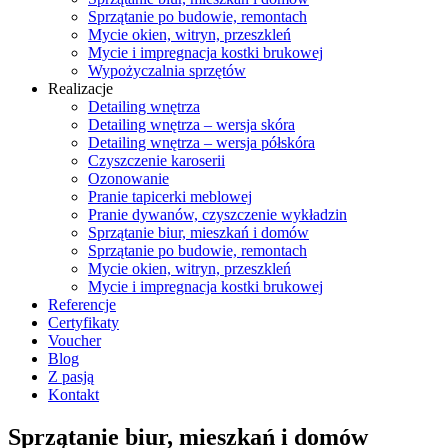
Sprzątanie po budowie, remontach
Mycie okien, witryn, przeszkleń
Mycie i impregnacja kostki brukowej
Wypożyczalnia sprzętów
Realizacje
Detailing wnętrza
Detailing wnętrza – wersja skóra
Detailing wnętrza – wersja półskóra
Czyszczenie karoserii
Ozonowanie
Pranie tapicerki meblowej
Pranie dywanów, czyszczenie wykładzin
Sprzątanie biur, mieszkań i domów
Sprzątanie po budowie, remontach
Mycie okien, witryn, przeszkleń
Mycie i impregnacja kostki brukowej
Referencje
Certyfikaty
Voucher
Blog
Z pasją
Kontakt
Sprzątanie biur, mieszkań i domów