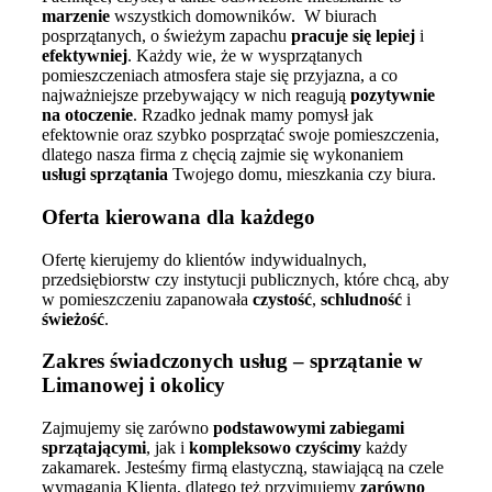
marzenie
wszystkich domowników. W biurach
posprzątanych, o świeżym zapachu
pracuje się lepiej
i
efektywniej
. Każdy wie, że w wysprzątanych
pomieszczeniach atmosfera staje się przyjazna, a co
najważniejsze przebywający w nich reagują
pozytywnie
na otoczenie
. Rzadko jednak mamy pomysł jak
efektownie oraz szybko posprzątać swoje pomieszczenia,
dlatego nasza firma z chęcią zajmie się wykonaniem
usługi sprzątania
Twojego domu, mieszkania czy biura.
Oferta kierowana dla każdego
Ofertę kierujemy do klientów indywidualnych,
przedsiębiorstw czy instytucji publicznych, które chcą, aby
w pomieszczeniu zapanowała
czystość
,
schludność
i
świeżość
.
Zakres świadczonych usług – sprzątanie w
Limanowej i okolicy
Zajmujemy się zarówno
podstawowymi zabiegami
sprzątającymi
, jak i
kompleksowo czyścimy
każdy
zakamarek. Jesteśmy firmą elastyczną, stawiającą na czele
wymagania Klienta, dlatego też przyjmujemy
zarówno