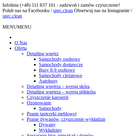
Infolinia
(+48) 511 837 161 - zadzwoń i zamów czyszczenie!
Polub nas na Facebooku
/
spec.clean
Obserwuj nas na Instagramie
/
spec.clean
MENU
MENU
O Nas
Oferta
Detailing wnętrz
Samochody osobowe
Samochody dostawcze
Busy 8-9 osobowe
Samochody ciężarowe
Autobusy
Detailing wnętrza – wersja skóra
Detailing wnętrza – wersja półskóra
Czyszczenie karoserii
Ozonowanie
Samochody
Pranie tapicerki meblowej
Pranie dywanów, czyszczenie wykładzin
Dywany
Wykładziny
Sprzątanie biur, mieszkań i domów