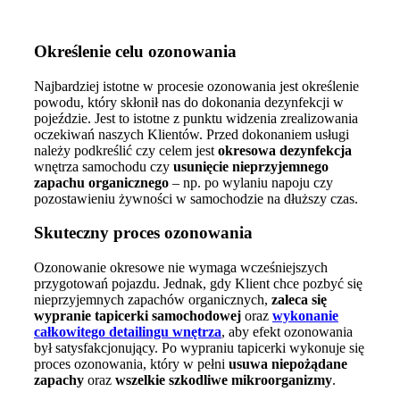
Określenie celu ozonowania
Najbardziej istotne w procesie ozonowania jest określenie
powodu, który skłonił nas do dokonania dezynfekcji w
pojeździe. Jest to istotne z punktu widzenia zrealizowania
oczekiwań naszych Klientów. Przed dokonaniem usługi
należy podkreślić czy celem jest
okresowa dezynfekcja
wnętrza samochodu czy
usunięcie nieprzyjemnego
zapachu organicznego
– np. po wylaniu napoju czy
pozostawieniu żywności w samochodzie na dłuższy czas.
Skuteczny proces ozonowania
Ozonowanie okresowe nie wymaga wcześniejszych
przygotowań pojazdu. Jednak, gdy Klient chce pozbyć się
nieprzyjemnych zapachów organicznych,
zaleca się
wypranie tapicerki samochodowej
oraz
wykonanie
całkowitego detailingu wnętrza
, aby efekt ozonowania
był satysfakcjonujący. Po wypraniu tapicerki wykonuje się
proces ozonowania, który w pełni
usuwa niepożądane
zapachy
oraz
wszelkie szkodliwe mikroorganizmy
.