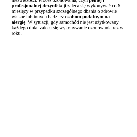
nieświeżości. Proces ozonowania, czyli
pełnej i
profesjonalnej dezynfekcji
zaleca się wykonywać co 6
miesięcy w przypadku szczególnego dbania o zdrowie
własne lub innych bądź też
osobom podatnym na
alergię
. W sytuacji, gdy samochód nie jest użytkowany
każdego dnia, zaleca się wykonywanie ozonowania raz w
roku.