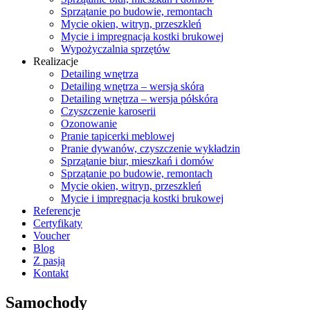
Sprzątanie po budowie, remontach
Mycie okien, witryn, przeszkleń
Mycie i impregnacja kostki brukowej
Wypożyczalnia sprzętów
Realizacje
Detailing wnętrza
Detailing wnętrza – wersja skóra
Detailing wnętrza – wersja półskóra
Czyszczenie karoserii
Ozonowanie
Pranie tapicerki meblowej
Pranie dywanów, czyszczenie wykładzin
Sprzątanie biur, mieszkań i domów
Sprzątanie po budowie, remontach
Mycie okien, witryn, przeszkleń
Mycie i impregnacja kostki brukowej
Referencje
Certyfikaty
Voucher
Blog
Z pasją
Kontakt
Samochody