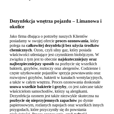
Dezynfekcja wnętrza pojazdu – Limanowa i
okolice
Jako firma dbająca o potrzeby naszych Klientów
posiadamy w swojej ofercie
proces ozonowania
, który
polega na
całkowitej dezynfekcji bez użycia środków
chemicznych
. Ozon, czyli silny gaz, który posiada
właściwości utleniające jest czynnikiem biobójczym. W
związku z tym jest to obecnie
najskuteczniejszy oraz
najbezpieczniejszy sposób
na pozbycie się wszelkich
bakterii, grzybów, roztoczy oraz alergenów. Codzienne i
częste użytkowanie pojazdów sprzyja powstawaniu oraz
rozwojowi grzybów, bakterii w kanałach wentylacyjnych,
a także w całym wnętrzu. Proces ozonowania doskonale
usuwa wszelkie bakterie i grzyby
, co jest zalecane także
właścicielom samochodów, którzy są alergikami.
Dezynfekcja ozonem jest także niezwykle skuteczna na
pozbycie się nieprzyjemnych zapachów
po dymie
papierosowym, rozlanych napojach oraz wszelkich innych
przygodach, które przyczyniły się do powstania