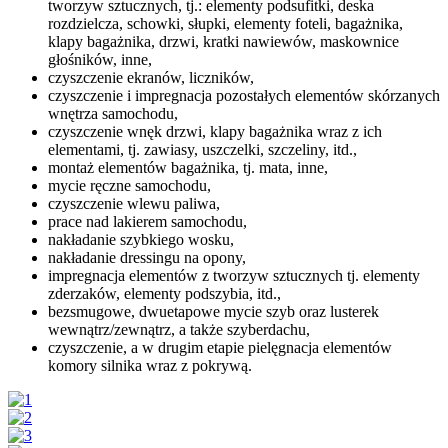
tworzyw sztucznych, tj.: elementy podsufitki, deska
rozdzielcza, schowki, słupki, elementy foteli, bagażnika,
klapy bagażnika, drzwi, kratki nawiewów, maskownice
głośników, inne,
czyszczenie ekranów, liczników,
czyszczenie i impregnacja pozostałych elementów skórzanych
wnętrza samochodu,
czyszczenie wnęk drzwi, klapy bagażnika wraz z ich
elementami, tj. zawiasy, uszczelki, szczeliny, itd.,
montaż elementów bagażnika, tj. mata, inne,
mycie ręczne samochodu,
czyszczenie wlewu paliwa,
prace nad lakierem samochodu,
nakładanie szybkiego wosku,
nakładanie dressingu na opony,
impregnacja elementów z tworzyw sztucznych tj. elementy
zderzaków, elementy podszybia, itd.,
bezsmugowe, dwuetapowe mycie szyb oraz lusterek
wewnątrz/zewnątrz, a także szyberdachu,
czyszczenie, a w drugim etapie pielęgnacja elementów
komory silnika wraz z pokrywą.