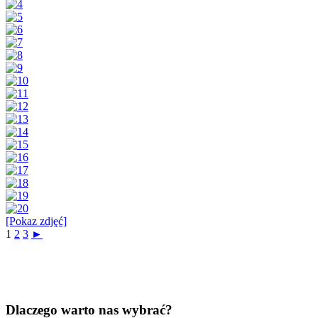
[Pokaz zdjęć]
1
2
3
►
Dlaczego warto nas wybrać?