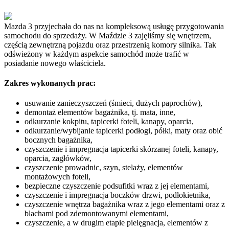
Mazda 3 przyjechała do nas na kompleksową usługę przygotowania
samochodu do sprzedaży. W Maździe 3 zajęliśmy się wnętrzem,
częścią zewnętrzną pojazdu oraz przestrzenią komory silnika. Tak
odświeżony w każdym aspekcie samochód może trafić w
posiadanie nowego właściciela.
Zakres wykonanych prac:
usuwanie zanieczyszczeń (śmieci, dużych paprochów),
demontaż elementów bagażnika, tj. mata, inne,
odkurzanie kokpitu, tapicerki
foteli, kanapy, oparcia,
odkurzanie/wybijanie tapicerki podłogi, półki, maty oraz obić
bocznych bagażnika,
czyszczenie i impregnacja tapicerki skórzanej foteli, kanapy,
oparcia, zagłówków,
czyszczenie prowadnic, szyn, stelaży, elementów
montażowych foteli,
bezpieczne czyszczenie podsufitki wraz z jej elementami,
czyszczenie i impregnacja boczków drzwi, podłokietnika,
czyszczenie wnętrza bagażnika wraz z jego elementami oraz z
blachami pod zdemontowanymi elementami,
czyszczenie, a w drugim etapie pielęgnacja, elementów z