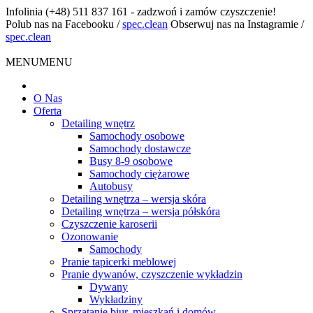
Infolinia
(+48) 511 837 161 - zadzwoń i zamów czyszczenie!
Polub nas na Facebooku
/
spec.clean
Obserwuj nas na Instagramie
/
spec.clean
MENU
MENU
O Nas
Oferta
Detailing wnętrz
Samochody osobowe
Samochody dostawcze
Busy 8-9 osobowe
Samochody ciężarowe
Autobusy
Detailing wnętrza – wersja skóra
Detailing wnętrza – wersja półskóra
Czyszczenie karoserii
Ozonowanie
Samochody
Pranie tapicerki meblowej
Pranie dywanów, czyszczenie wykładzin
Dywany
Wykładziny
Sprzątanie biur, mieszkań i domów