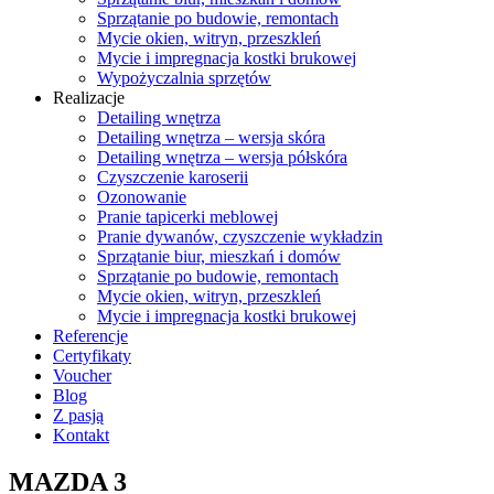
Sprzątanie po budowie, remontach
Mycie okien, witryn, przeszkleń
Mycie i impregnacja kostki brukowej
Wypożyczalnia sprzętów
Realizacje
Detailing wnętrza
Detailing wnętrza – wersja skóra
Detailing wnętrza – wersja półskóra
Czyszczenie karoserii
Ozonowanie
Pranie tapicerki meblowej
Pranie dywanów, czyszczenie wykładzin
Sprzątanie biur, mieszkań i domów
Sprzątanie po budowie, remontach
Mycie okien, witryn, przeszkleń
Mycie i impregnacja kostki brukowej
Referencje
Certyfikaty
Voucher
Blog
Z pasją
Kontakt
MAZDA 3