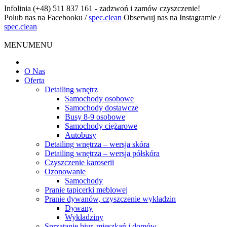
Infolinia
(+48) 511 837 161 - zadzwoń i zamów czyszczenie!
Polub nas na Facebooku
/
spec.clean
Obserwuj nas na Instagramie
/
spec.clean
MENU
MENU
O Nas
Oferta
Detailing wnętrz
Samochody osobowe
Samochody dostawcze
Busy 8-9 osobowe
Samochody ciężarowe
Autobusy
Detailing wnętrza – wersja skóra
Detailing wnętrza – wersja półskóra
Czyszczenie karoserii
Ozonowanie
Samochody
Pranie tapicerki meblowej
Pranie dywanów, czyszczenie wykładzin
Dywany
Wykładziny
Sprzątanie biur, mieszkań i domów