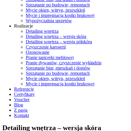
Sprzątanie po budowie, remontach
Mycie okien, witryn, przeszkleń
Mycie i impregnacja kostki brukowej
Wypożyczalnia sprzętów
Realizacje
Detailing wnętrza
Detailing wnętrza – wersja skóra
Detailing wnętrza – wersja półskóra
Czyszczenie karoserii
Ozonowanie
Pranie tapicerki meblowej
Pranie dywanów, czyszczenie wykładzin
Sprzątanie biur, mieszkań i domów
Sprzątanie po budowie, remontach
Mycie okien, witryn, przeszkleń
Mycie i impregnacja kostki brukowej
Referencje
Certyfikaty
Voucher
Blog
Z pasją
Kontakt
Detailing wnętrza – wersja skóra