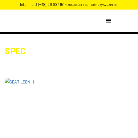
Infolinia
(+48) 511 837 161 - zadzwoń i zamów czyszczenie!
MENU
SPEC