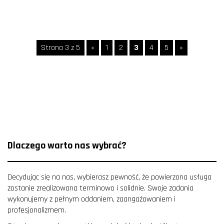
Strona 3 z 5
«
1
2
3
4
5
»
Dlaczego warto nas wybrać?
Decydując się na nas, wybierasz pewność, że powierzona usługa
zostanie zrealizowana terminowo i solidnie. Swoje zadania
wykonujemy z pełnym oddaniem, zaangażowaniem i
profesjonalizmem.