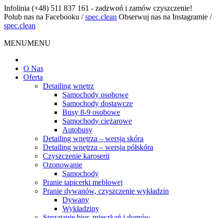
Infolinia
(+48) 511 837 161 - zadzwoń i zamów czyszczenie!
Polub nas na Facebooku
/
spec.clean
Obserwuj nas na Instagramie
/
spec.clean
MENU
MENU
O Nas
Oferta
Detailing wnętrz
Samochody osobowe
Samochody dostawcze
Busy 8-9 osobowe
Samochody ciężarowe
Autobusy
Detailing wnętrza – wersja skóra
Detailing wnętrza – wersja półskóra
Czyszczenie karoserii
Ozonowanie
Samochody
Pranie tapicerki meblowej
Pranie dywanów, czyszczenie wykładzin
Dywany
Wykładziny
Sprzątanie biur, mieszkań i domów