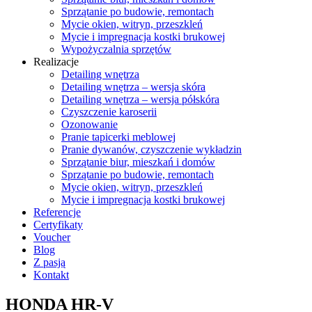
Sprzątanie po budowie, remontach
Mycie okien, witryn, przeszkleń
Mycie i impregnacja kostki brukowej
Wypożyczalnia sprzętów
Realizacje
Detailing wnętrza
Detailing wnętrza – wersja skóra
Detailing wnętrza – wersja półskóra
Czyszczenie karoserii
Ozonowanie
Pranie tapicerki meblowej
Pranie dywanów, czyszczenie wykładzin
Sprzątanie biur, mieszkań i domów
Sprzątanie po budowie, remontach
Mycie okien, witryn, przeszkleń
Mycie i impregnacja kostki brukowej
Referencje
Certyfikaty
Voucher
Blog
Z pasją
Kontakt
HONDA HR-V