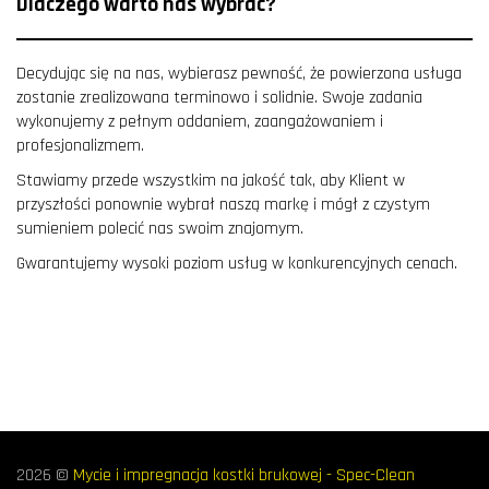
Dlaczego warto nas wybrać?
Decydując się na nas, wybierasz pewność, że powierzona usługa
zostanie zrealizowana terminowo i solidnie. Swoje zadania
wykonujemy z pełnym oddaniem, zaangażowaniem i
profesjonalizmem.
Stawiamy przede wszystkim na jakość tak, aby Klient w
przyszłości ponownie wybrał naszą markę i mógł z czystym
sumieniem polecić nas swoim znajomym.
Gwarantujemy wysoki poziom usług w konkurencyjnych cenach.
2026 ©
Mycie i impregnacja kostki brukowej - Spec-Clean