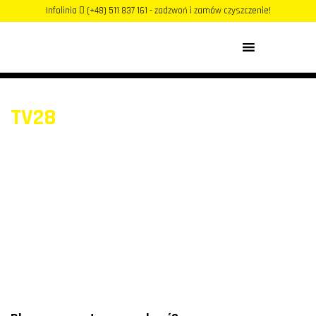
Infolinia
(+48) 511 837 161 - zadzwoń i zamów czyszczenie!
MENU
TV28