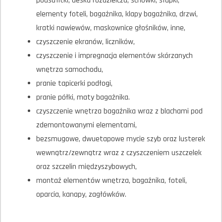
podsufitki, deska rozdzielcza, schowki, słupki,
elementy foteli, bagażnika, klapy bagażnika, drzwi,
kratki nawiewów, maskownice głośników, inne,
czyszczenie ekranów, liczników,
czyszczenie i impregnacja elementów skórzanych
wnętrza samochodu,
pranie tapicerki podłogi,
pranie półki, maty bagażnika.
czyszczenie wnętrza bagażnika wraz z blachami pod
zdemontowanymi elementami,
bezsmugowe, dwuetapowe mycie szyb oraz lusterek
wewnątrz/zewnątrz wraz z czyszczeniem uszczelek
oraz szczelin międzyszybowych,
montaż elementów wnętrza, bagażnika, foteli,
oparcia, kanapy, zagłówków.