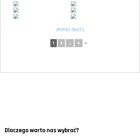
[POKAZ ZDJĘĆ]
1
2
...
4
►
Dlaczego warto nas wybrać?