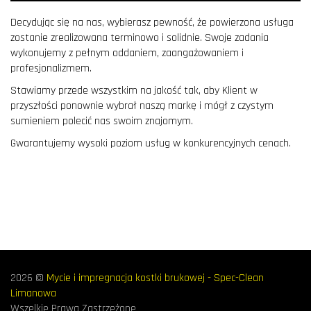
Decydując się na nas, wybierasz pewność, że powierzona usługa
zostanie zrealizowana terminowo i solidnie. Swoje zadania
wykonujemy z pełnym oddaniem, zaangażowaniem i
profesjonalizmem.
Stawiamy przede wszystkim na jakość tak, aby Klient w
przyszłości ponownie wybrał naszą markę i mógł z czystym
sumieniem polecić nas swoim znajomym.
Gwarantujemy wysoki poziom usług w konkurencyjnych cenach.
2026 ©
Mycie i impregnacja kostki brukowej - Spec-Clean
Limanowa
Wszelkie Prawa Zastrzeżone