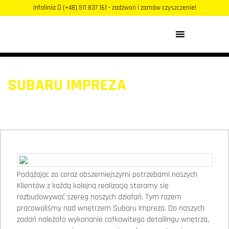
Infolinia
(+48) 511 837 161 - zadzwoń i zamów czyszczenie!
MENU
SUBARU IMPREZA
Podążając za coraz obszerniejszymi potrzebami naszych
Klientów z każdą kolejną realizacją staramy się
rozbudowywać szereg naszych działań. Tym razem
pracowaliśmy nad wnętrzem Subaru Impreza. Do naszych
zadań należało wykonanie całkowitego detailingu wnętrza,