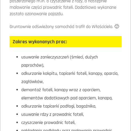
poszerzonego m.in. o czyszczenie z rdzy, a następnie
malowanie części prowadnic foteli. Dodatkowo wykonane
zostało ozonowanie pojazdu.
Gruntownie odświeżony samochód trafił do Właściciela. 🙂
Zakres wykonanych prac:
usuwanie zanieczyszczeń (śmieci, dużych
paprochów),
odkurzanie kokpitu, tapicerki foteli, kanapy, oparcia,
zagłówków,
demontaż foteli, kanapy wraz z oparciem,
elementów dodatkowych pod oparciem, kanapą,
odkurzanie tapicerki podłogi, bagażnika,
usuwanie rdzy z prowadnic foteli,
czyszczenie prowadnic foteli,
nakładanie podkładu oraz malowanie prowadnic