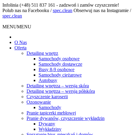
Infolinia
(+48) 511 837 161 - zadzwoń i zamów czyszczenie!
Polub nas na Facebooku
/
spec.clean
Obserwuj nas na Instagramie
/
spec.clean
MENU
MENU
O Nas
Oferta
Detailing wnętrz
Samochody osobowe
Samochody dostawcze
Busy 8-9 osobowe
Samochody ciężarowe
Autobusy
Detailing wnętrza – wersja skóra
Detailing wnętrza – wersja półskóra
Czyszczenie karoserii
Ozonowanie
Samochody
Pranie tapicerki meblowej
Pranie dywanów, czyszczenie wykładzin
Dywany
Wykładziny
Sprzątanie biur, mieszkań i domów