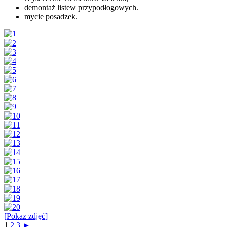
demontaż listew przypodłogowych.
mycie posadzek.
[Pokaz zdjęć]
1
2
3
►