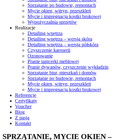
Sprzątanie po budowie, remontach
Mycie okien, witryn, przeszkleń
Mycie i impregnacja kostki brukowej
Wypożyczalnia sprzętów
Realizacje
Detailing wnętrza
Detailing wnętrza – wersja skóra
Detailing wnętrza – wersja półskóra
Czyszczenie karoserii
Ozonowanie
Pranie tapicerki meblowej
Pranie dywanów, czyszczenie wykładzin
Sprzątanie biur, mieszkań i domów
Sprzątanie po budowie, remontach
Mycie okien, witryn, przeszkleń
Mycie i impregnacja kostki brukowej
Referencje
Certyfikaty
Voucher
Blog
Z pasją
Kontakt
SPRZĄTANIE, MYCIE OKIEN –