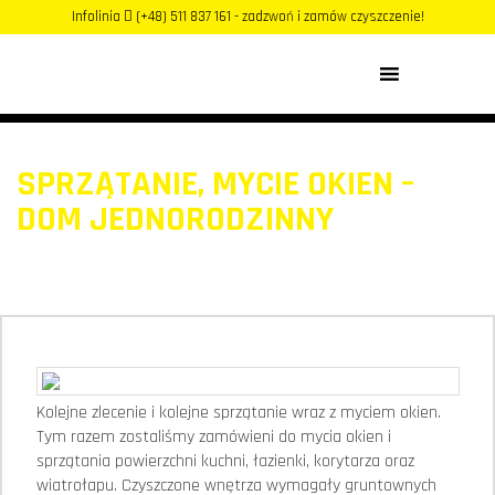
Infolinia
(+48) 511 837 161 - zadzwoń i zamów czyszczenie!
MENU
SPRZĄTANIE, MYCIE OKIEN –
DOM JEDNORODZINNY
Kolejne zlecenie i kolejne sprzątanie wraz z myciem okien.
Tym razem zostaliśmy zamówieni do mycia okien i
sprzątania powierzchni kuchni, łazienki, korytarza oraz
wiatrołapu. Czyszczone wnętrza wymagały gruntownych