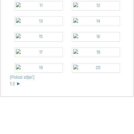
[Pokaz zdjęć]
1
2
►