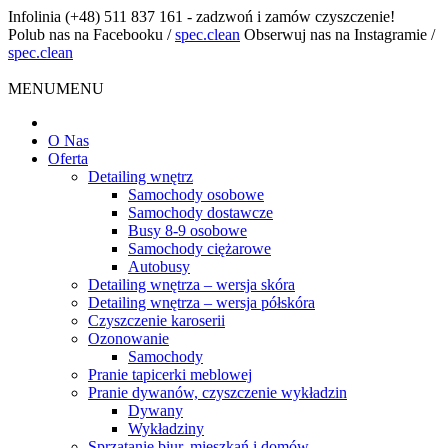
Infolinia
(+48) 511 837 161 - zadzwoń i zamów czyszczenie!
Polub nas na Facebooku
/
spec.clean
Obserwuj nas na Instagramie
/
spec.clean
MENU
MENU
O Nas
Oferta
Detailing wnętrz
Samochody osobowe
Samochody dostawcze
Busy 8-9 osobowe
Samochody ciężarowe
Autobusy
Detailing wnętrza – wersja skóra
Detailing wnętrza – wersja półskóra
Czyszczenie karoserii
Ozonowanie
Samochody
Pranie tapicerki meblowej
Pranie dywanów, czyszczenie wykładzin
Dywany
Wykładziny
Sprzątanie biur, mieszkań i domów