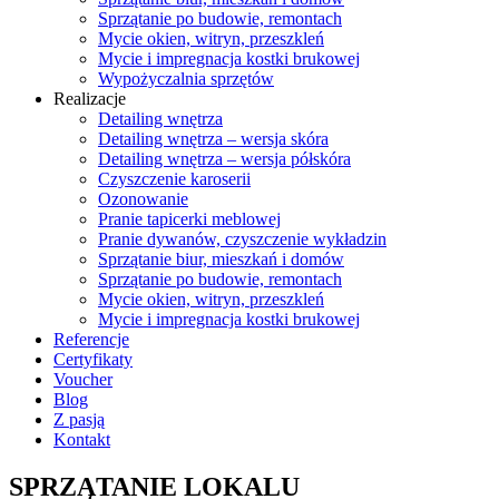
Sprzątanie po budowie, remontach
Mycie okien, witryn, przeszkleń
Mycie i impregnacja kostki brukowej
Wypożyczalnia sprzętów
Realizacje
Detailing wnętrza
Detailing wnętrza – wersja skóra
Detailing wnętrza – wersja półskóra
Czyszczenie karoserii
Ozonowanie
Pranie tapicerki meblowej
Pranie dywanów, czyszczenie wykładzin
Sprzątanie biur, mieszkań i domów
Sprzątanie po budowie, remontach
Mycie okien, witryn, przeszkleń
Mycie i impregnacja kostki brukowej
Referencje
Certyfikaty
Voucher
Blog
Z pasją
Kontakt
SPRZĄTANIE LOKALU