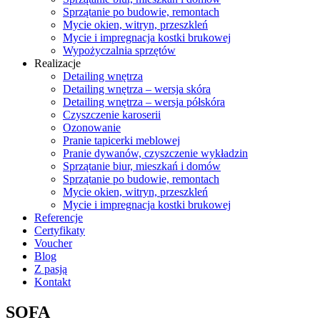
Sprzątanie po budowie, remontach
Mycie okien, witryn, przeszkleń
Mycie i impregnacja kostki brukowej
Wypożyczalnia sprzętów
Realizacje
Detailing wnętrza
Detailing wnętrza – wersja skóra
Detailing wnętrza – wersja półskóra
Czyszczenie karoserii
Ozonowanie
Pranie tapicerki meblowej
Pranie dywanów, czyszczenie wykładzin
Sprzątanie biur, mieszkań i domów
Sprzątanie po budowie, remontach
Mycie okien, witryn, przeszkleń
Mycie i impregnacja kostki brukowej
Referencje
Certyfikaty
Voucher
Blog
Z pasją
Kontakt
SOFA