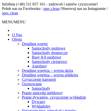
Infolinia
(+48) 511 837 161 - zadzwoń i zamów czyszczenie!
Polub nas na Facebooku
/
spec.clean
Obserwuj nas na Instagramie
/
spec.clean
MENU
MENU
O Nas
Oferta
Detailing wnętrz
Samochody osobowe
Samochody dostawcze
Busy 8-9 osobowe
Samochody ciężarowe
Autobusy
Detailing wnętrza – wersja skóra
Detailing wnętrza – wersja półskóra
Czyszczenie karoserii
Ozonowanie
Samochody
Pranie tapicerki meblowej
Pranie dywanów, czyszczenie wykładzin
Dywany
Wykładziny
Sprzątanie biur, mieszkań i domów