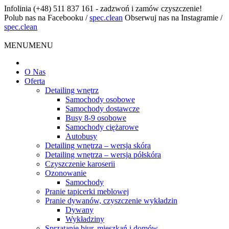
Infolinia
(+48) 511 837 161 - zadzwoń i zamów czyszczenie!
Polub nas na Facebooku
/
spec.clean
Obserwuj nas na Instagramie
/
spec.clean
MENU
MENU
O Nas
Oferta
Detailing wnętrz
Samochody osobowe
Samochody dostawcze
Busy 8-9 osobowe
Samochody ciężarowe
Autobusy
Detailing wnętrza – wersja skóra
Detailing wnętrza – wersja półskóra
Czyszczenie karoserii
Ozonowanie
Samochody
Pranie tapicerki meblowej
Pranie dywanów, czyszczenie wykładzin
Dywany
Wykładziny
Sprzątanie biur, mieszkań i domów