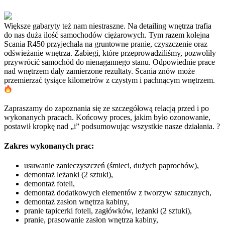
Większe gabaryty też nam niestraszne. Na detailing wnętrza trafia
do nas duża ilość samochodów ciężarowych. Tym razem kolejna
Scania R450 przyjechała na gruntowne pranie, czyszczenie oraz
odświeżanie wnętrza. Zabiegi, które przeprowadziliśmy, pozwoliły
przywrócić samochód do nienagannego stanu. Odpowiednie prace
nad wnętrzem dały zamierzone rezultaty. Scania znów może
przemierzać tysiące kilometrów z czystym i pachnącym wnętrzem.
Zapraszamy do zapoznania się ze szczegółową relacją przed i po
wykonanych pracach.
Końcowy proces, jakim było ozonowanie,
postawił kropkę nad „i” podsumowując wszystkie nasze działania. ?
Zakres wykonanych prac:
usuwanie zanieczyszczeń (śmieci, dużych paprochów),
demontaż leżanki (2 sztuki),
demontaż foteli,
demontaż dodatkowych elementów z tworzyw sztucznych,
demontaż zasłon wnętrza kabiny,
pranie tapicerki foteli, zagłówków, leżanki (2 sztuki),
pranie, prasowanie zasłon wnętrza kabiny,