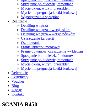
Sprzątanie po budowie, remontach
Mycie okien, witryn, przeszkleń
Mycie i impregnacja kostki brukowej
Wypożyczalnia sprzętów
Realizacje
Detailing wnętrza
Detailing wnętrza – wersja skóra
Detailing wnętrza – wersja półskóra
Czyszczenie karoserii
Ozonowanie
Pranie tapicerki meblowej
Pranie dywanów, czyszczenie wykładzin
Sprzątanie biur, mieszkań i domów
Sprzątanie po budowie, remontach
Mycie okien, witryn, przeszkleń
Mycie i impregnacja kostki brukowej
Referencje
Certyfikaty
Voucher
Blog
Z pasją
Kontakt
SCANIA R450