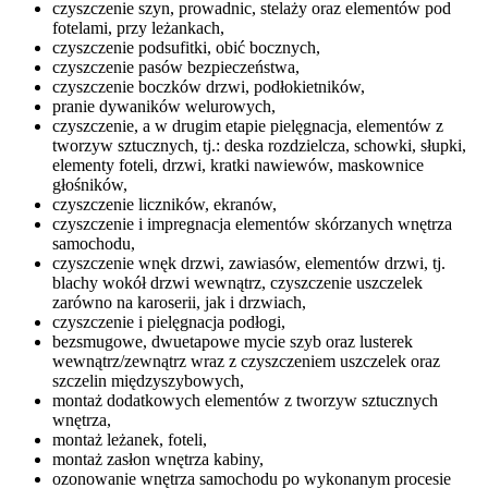
czyszczenie szyn, prowadnic, stelaży oraz elementów pod
fotelami, przy leżankach,
czyszczenie podsufitki, obić bocznych,
czyszczenie pasów bezpieczeństwa,
czyszczenie boczków drzwi, podłokietników,
pranie dywaników welurowych,
czyszczenie, a w drugim etapie pielęgnacja, elementów z
tworzyw sztucznych, tj.: deska rozdzielcza, schowki, słupki,
elementy foteli, drzwi, kratki nawiewów, maskownice
głośników,
czyszczenie liczników, ekranów,
czyszczenie i impregnacja elementów skórzanych wnętrza
samochodu,
czyszczenie wnęk drzwi, zawiasów, elementów drzwi, tj.
blachy wokół drzwi wewnątrz, czyszczenie uszczelek
zarówno na karoserii, jak i drzwiach,
czyszczenie i pielęgnacja podłogi,
bezsmugowe, dwuetapowe mycie szyb oraz lusterek
wewnątrz/zewnątrz wraz z czyszczeniem uszczelek oraz
szczelin międzyszybowych,
montaż dodatkowych elementów z tworzyw sztucznych
wnętrza,
montaż leżanek, foteli,
montaż zasłon wnętrza kabiny,
ozonowanie wnętrza samochodu po wykonanym procesie