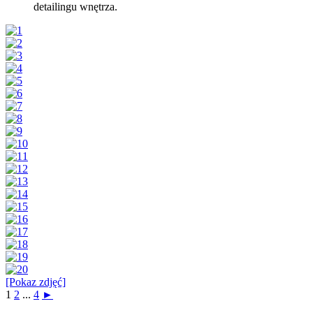
detailingu wnętrza.
[Pokaz zdjęć]
1
2
...
4
►