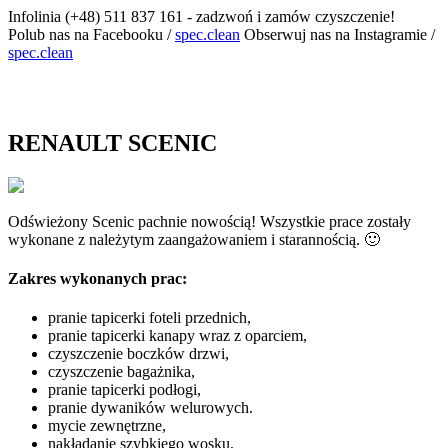
Infolinia
(+48) 511 837 161 - zadzwoń i zamów czyszczenie!
Polub nas na Facebooku
/
spec.clean
Obserwuj nas na Instagramie
/
spec.clean
MENU
RENAULT SCENIC
Odświeżony Scenic pachnie nowością! Wszystkie prace zostały
wykonane z należytym zaangażowaniem i starannością. 🙂
Zakres wykonanych prac:
pranie tapicerki foteli przednich,
pranie tapicerki kanapy wraz z oparciem,
czyszczenie boczków drzwi,
czyszczenie bagażnika,
pranie tapicerki podłogi,
pranie dywaników welurowych.
mycie zewnętrzne,
nakładanie szybkiego wosku,