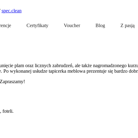
/
spec.clean
rencje
Certyfikaty
Voucher
Blog
Z pasją
a usunięcie plam oraz licznych zabrudzeń, ale także nagromadzonego ku
. Po wykonanej usłudze tapicerka meblowa prezentuje się bardzo dobr
 Zapraszamy!
foteli.