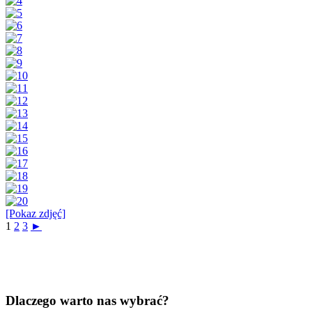
[Pokaz zdjęć]
1
2
3
►
Dlaczego warto nas wybrać?