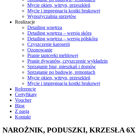
Mycie okien, witryn, przeszkleń
Mycie i impregnacja kostki brukowej
Wypożyczalnia sprzętów
Realizacje
Detailing wnętrza
Detailing wnętrza – wersja skóra
Detailing wnętrza – wersja półskóra
Czyszczenie karoserii
Ozonowanie
Pranie tapicerki meblowej
Pranie dywanów, czyszczenie wykładzin
Sprzątanie biur, mieszkań i domów
Sprzątanie po budowie, remontach
Mycie okien, witryn, przeszkleń
Mycie i impregnacja kostki brukowej
Referencje
Certyfikaty
Voucher
Blog
Z pasją
Kontakt
NAROŻNIK, PODUSZKI, KRZESŁA 6X