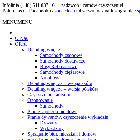
Infolinia
(+48) 511 837 161 - zadzwoń i zamów czyszczenie!
Polub nas na Facebooku
/
spec.clean
Obserwuj nas na Instagramie
/
s
MENU
MENU
O Nas
Oferta
Detailing wnętrz
Samochody osobowe
Samochody dostawcze
Busy 8-9 osobowe
Samochody ciężarowe
Autobusy
Detailing wnętrza – wersja skóra
Detailing wnętrza – wersja półskóra
Czyszczenie karoserii
Ozonowanie
Samochody
Pranie tapicerki meblowej
Pranie dywanów, czyszczenie wykładzin
Dywany
Wykładziny
Sprzątanie biur, mieszkań i domów
Sprzątanie po budowie, remontach