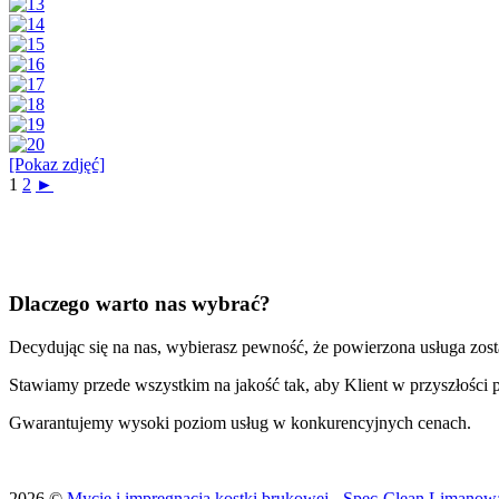
[Pokaz zdjęć]
1
2
►
Dlaczego warto nas wybrać?
Decydując się na nas, wybierasz pewność, że powierzona usługa zos
Stawiamy przede wszystkim na jakość tak, aby Klient w przyszłośc
Gwarantujemy wysoki poziom usług w konkurencyjnych cenach.
2026 ©
Mycie i impregnacja kostki brukowej - Spec-Clean Limanow