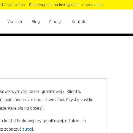
u
/
spec.clean
Obserwuj nas na Instagramie
/
spec.clean
Voucher
Blog
Z pasją
Kontakt
owe wymycie kostki granitowej u Klienta.
eń, nalotów oraz mchu i chwastów. Czysta kostka
ezentuje się na posesji.
a kostki brukowej czy granitowej, a także ich
esz zobaczyć
tutaj
.