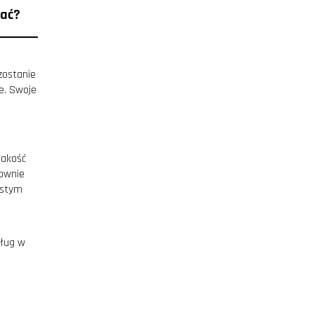
rać?
zostanie
e. Swoje
jakość
nownie
ystym
ług w