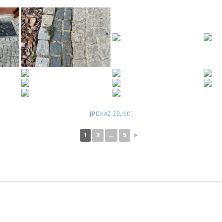
[POKAZ ZDJĘĆ]
1
2
...
5
►