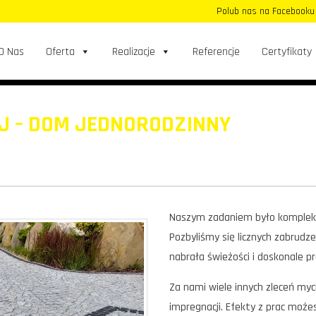
Polub nas na Facebook
O Nas
Oferta
Realizacje
Referencje
Certyfikaty
J – DOM JEDNORODZINNY
Naszym zadaniem było kompleks
Pozbyliśmy się licznych zabrudz
nabrała świeżości i doskonale pr
Za nami wiele innych zleceń myci
impregnacji. Efekty z prac moż