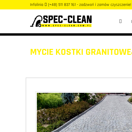
Infolinia
(+48) 511 837 161 - zadzwoń i zamów czyszczenie!
MYCIE KOSTKI GRANITOWE