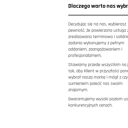
Dlaczego warto nas wyb
Decydując się na nas, wybierasz
pewność, że powierzona usługa 
zrealizowana terminowo i solidni
zadania wykonujemy z pełnym
oddaniem, zaangażowaniem i
profesjonalizmem.
Stawiamy przede wszystkim na 
tak, aby Klient w przyszłości po
wybrał naszą markę i mógł z cz
sumieniem polecić nas swoim
znajomym.
Gwarantujemy wysoki poziom us
konkurencyjnych cenach.