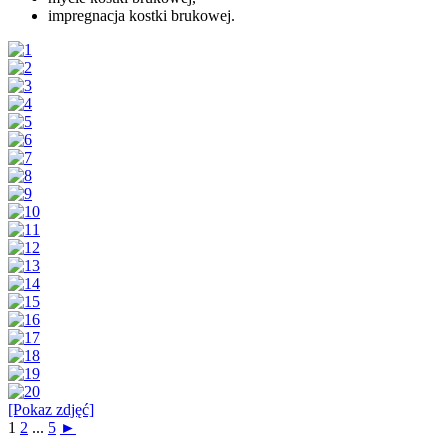
impregnacja kostki brukowej.
[Pokaz zdjęć]
1
2
...
5
►