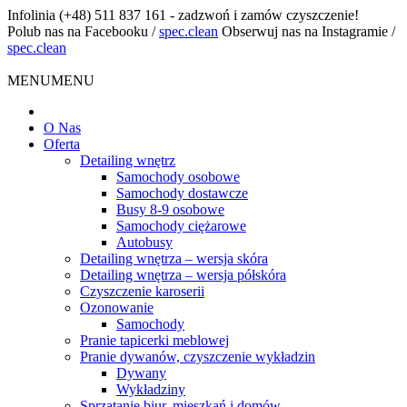
Infolinia
(+48) 511 837 161 - zadzwoń i zamów czyszczenie!
Polub nas na Facebooku
/
spec.clean
Obserwuj nas na Instagramie
/
spec.clean
MENU
MENU
O Nas
Oferta
Detailing wnętrz
Samochody osobowe
Samochody dostawcze
Busy 8-9 osobowe
Samochody ciężarowe
Autobusy
Detailing wnętrza – wersja skóra
Detailing wnętrza – wersja półskóra
Czyszczenie karoserii
Ozonowanie
Samochody
Pranie tapicerki meblowej
Pranie dywanów, czyszczenie wykładzin
Dywany
Wykładziny
Sprzątanie biur, mieszkań i domów