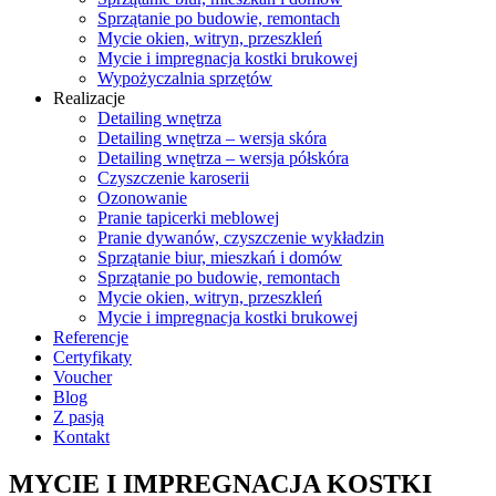
Sprzątanie po budowie, remontach
Mycie okien, witryn, przeszkleń
Mycie i impregnacja kostki brukowej
Wypożyczalnia sprzętów
Realizacje
Detailing wnętrza
Detailing wnętrza – wersja skóra
Detailing wnętrza – wersja półskóra
Czyszczenie karoserii
Ozonowanie
Pranie tapicerki meblowej
Pranie dywanów, czyszczenie wykładzin
Sprzątanie biur, mieszkań i domów
Sprzątanie po budowie, remontach
Mycie okien, witryn, przeszkleń
Mycie i impregnacja kostki brukowej
Referencje
Certyfikaty
Voucher
Blog
Z pasją
Kontakt
MYCIE I IMPREGNACJA KOSTKI