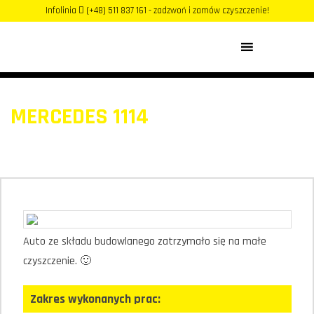
Infolinia
(+48) 511 837 161 - zadzwoń i zamów czyszczenie!
MENU
MERCEDES 1114
Auto ze składu budowlanego zatrzymało się na małe
czyszczenie. 🙂
Zakres wykonanych prac: