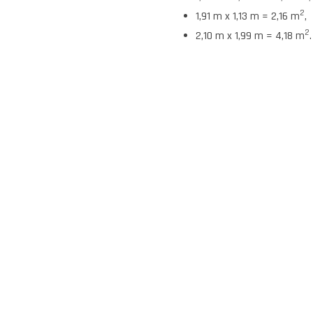
2
1,91 m x 1,13 m = 2,16 m
,
2
2,10 m x 1,99 m = 4,18 m
.