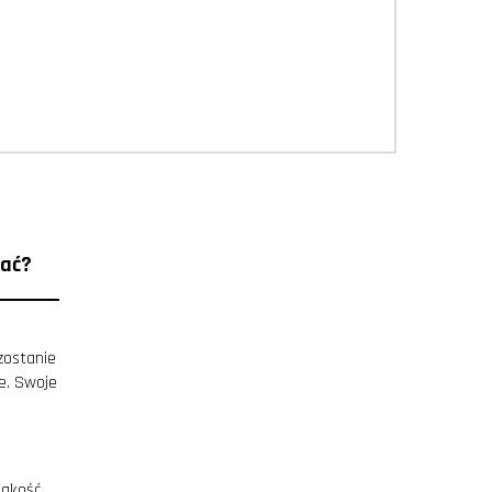
rać?
zostanie
e. Swoje
jakość