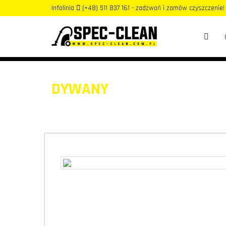
Infolinia
(+48) 511 837 161 - zadzwoń i zamów czyszczenie!
DYWANY