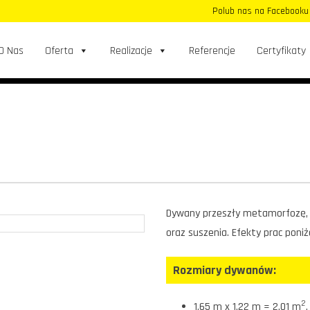
Polub nas na Facebook
O Nas
Oferta
Realizacje
Referencje
Certyfikaty
Dywany przeszły metamorfozę, 
oraz suszenia. Efekty prac poniże
Rozmiary dywanów:
2
1,65 m x 1,22 m = 2,01 m
,