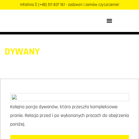
Infolinia
(+48) 511 837 161 - zadzwoń i zamów czyszczenie!
MENU
DYWANY
Kolejna porcja dywanów, która przeszła kompleksowe
pranie. Relacja przed i po wykonanych pracach do obejrzenia
poniżej.