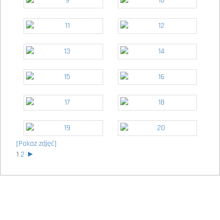
[Pokaz zdjęć]
1
2
►