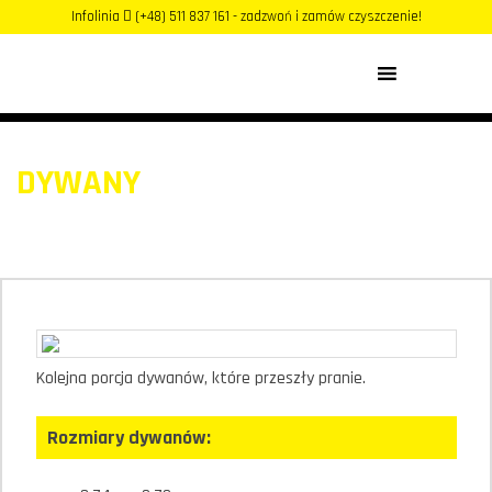
Infolinia
(+48) 511 837 161 - zadzwoń i zamów czyszczenie!
MENU
DYWANY
Kolejna porcja dywanów, które przeszły pranie.
Rozmiary dywanów: