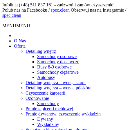
Infolinia
(+48) 511 837 161 - zadzwoń i zamów czyszczenie!
Polub nas na Facebooku
/
spec.clean
Obserwuj nas na Instagramie
/
spec.clean
MENU
MENU
O Nas
Oferta
Detailing wnętrz
Samochody osobowe
Samochody dostawcze
Busy 8-9 osobowe
Samochody ciężarowe
Autobusy
Detailing wnętrza – wersja skóra
Detailing wnętrza – wersja półskóra
Czyszczenie karoserii
Ozonowanie
Samochody
Pranie tapicerki meblowej
Pranie dywanów, czyszczenie wykładzin
Dywany
Wykładziny
Sprzątanie biur, mieszkań i domów