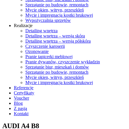
Sprzątanie po budowie, remontach
Mycie okien, witryn, przeszkleń
Mycie i impregnacja kostki brukowej
Wypożyczalnia sprzętów
Realizacje
Detailing wnętrza
Detailing wnętrza – wersja skóra
Detailing wnętrza – wersja półskóra
Czyszczenie karoserii
Ozonowanie
Pranie tapicerki meblowej
Pranie dywanów, czyszczenie wykładzin
Sprzątanie biur, mieszkań i domów
Sprzątanie po budowie, remontach
Mycie okien, witryn, przeszkleń
Mycie i impregnacja kostki brukowej
Referencje
Certyfikaty
Voucher
Blog
Z pasją
Kontakt
AUDI A4 B8