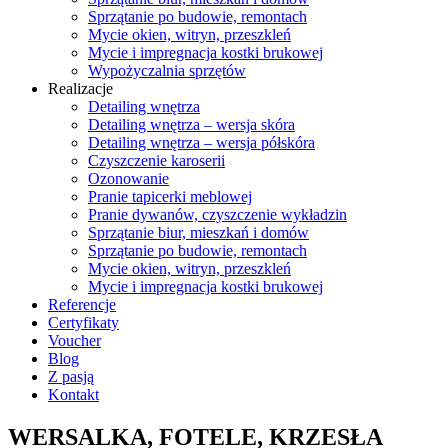
Sprzątanie po budowie, remontach
Mycie okien, witryn, przeszkleń
Mycie i impregnacja kostki brukowej
Wypożyczalnia sprzętów
Realizacje
Detailing wnętrza
Detailing wnętrza – wersja skóra
Detailing wnętrza – wersja półskóra
Czyszczenie karoserii
Ozonowanie
Pranie tapicerki meblowej
Pranie dywanów, czyszczenie wykładzin
Sprzątanie biur, mieszkań i domów
Sprzątanie po budowie, remontach
Mycie okien, witryn, przeszkleń
Mycie i impregnacja kostki brukowej
Referencje
Certyfikaty
Voucher
Blog
Z pasją
Kontakt
WERSALKA, FOTELE, KRZESŁA