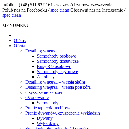
Infolinia
(+48) 511 837 161 - zadzwoń i zamów czyszczenie!
Polub nas na Facebooku
/
spec.clean
Obserwuj nas na Instagramie
/
spec.clean
MENU
MENU
O Nas
Oferta
Detailing wnętrz
Samochody osobowe
Samochody dostawcze
Busy 8-9 osobowe
Samochody ciężarowe
Autobusy
Detailing wnętrza – wersja skóra
Detailing wnętrza – wersja półskóra
Czyszczenie karoserii
Ozonowanie
Samochody
Pranie tapicerki meblowej
Pranie dywanów, czyszczenie wykładzin
Dywany
Wykładziny
Sprzątanie biur, mieszkań i domów